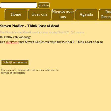
Ga naar de inhoud
Zoeken
Nieuws over
Bo
Home
Over ons
Agenda
ons
Recen
Steven Nadler - Think least of dead
Gepubliceerd door
Jan Mendrik
in
aankondiging
· dinsdag 20 okt 2020 ·
1 minuten
In Trouw van vandaag:
Een
interview
met Steven Nadler over zijn nieuwe boek: Think Least of dead
Uw mening is belangrijk voor ons en helpt ons de
service te verbeteren.