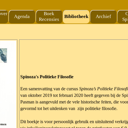
Menu overslaan
over
Boek
O
Agenda
Bibliotheek
Archief
▼
Recensies
Sp
Spinoza's Politieke Filosofie
Een samenvatting van de cursus
Spinoza’s Politieke Filosofi
van oktober 2019 tot februari 2020 heeft gegeven bij de S
Pasman is aangevuld met de vele historische feiten, die vo
gevormd tot het uitdenken van zijn politieke filosofie.
Dit boekje is voor persoonlijk gebruik en uitsluitend verkri