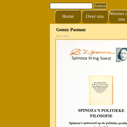
Ga naar de inhoud
Zoeken
Nieuws 
Home
Over ons
ons
Gonny Pasman
Bibliotheek