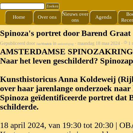
Ga naar de inhoud
Zoeken
Nieuws over
Bo
Home
Over ons
Agenda
ons
Recen
Spinoza's portret door Barend Graat
Gepubliceerd door
in
· maandag 18 maa 2024 ·
1 
Jan Mendrik
aankondiging
AMSTERDAMSE SPINOZAKRING or
Naar het leven geschilderd? Spinozap
Kunsthistoricus Anna Koldeweij (Rij
over haar jarenlange onderzoek naar 
Spinoza geïdentificeerde portret dat
schilderde.
18 april 2024, van 19:30 tot 20:30 | 