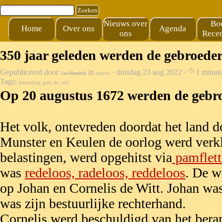
Ga naar de inhoud
Zoeken
Nieuws over
Bo
Home
Over ons
Agenda
ons
Recen
350 jaar geleden werden de gebroede
Gepubliceerd door
in
· dinsdag 23 aug 2022 ·
1 minut
Jan Mendrik
nieuws
Tags:
herdenking_gebr_de_witt
Op 20 augustus 1672 werden de gebro
Het volk, ontevreden doordat het land d
Munster en Keulen de oorlog werd verk
belastingen, werd opgehitst via
pamflet
was
redeloos, radeloos, reddeloos
. De w
op Johan en Cornelis de Witt. Johan was
was zijn bestuurlijke rechterhand.
Cornelis werd beschuldigd van het ber