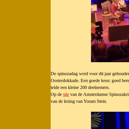
De spinozadag werd voor dit jaar gehoude
Oosterdokkade. Een goede keus: goed bereik
telde een kleine 200 deelnemers.
Op de
site
van de Amsterdamse Spinozakring
van de lezing van Yoram Stein.