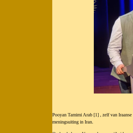
Pooyan Tamimi Arab
[1]
, zelf van Iraans
meningsuiting in Iran.