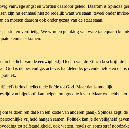
elovig vanwege angst en worden daardoor geleid. Daarom is Spinoza ge
sen zijn nu eenmaal niet zo redelijk want we staan teveel onder invloe
aan en moeten daarom ook onder gezag van de staat staan.
 passief en verdrietig. We worden gelukkig van ware (adequate) kennis
quate kennis te komen:
in het licht van de eeuwigheid). Deel 5 van de Ethica beschrijft de lie
an God is de bestendige, actieve, handelende, gevende liefde en dat is 
 politiek.
heid) is dus intellectuele liefde tot God. Maar dat is moeilijk.
 bevrijd van bijgeloof, kan helpen om goed te leven. Maar we hebben oo
vrij om te doen (en dat kan ten koste van anderen gaan). Spinoza zegt: de
n persoonlijke vrijheid hangen samen. Politiek kan je de veiligheid geven
pvoeding tot zelfstandigheid, ook wetten, regels en soms straf noodzake