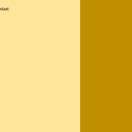
staat: