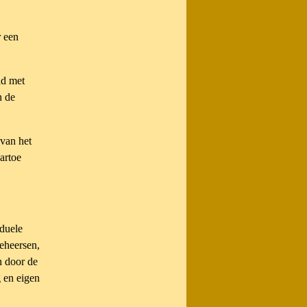
r een
ad met
n de
 van het
artoe
iduele
beheersen,
n door de
 en eigen