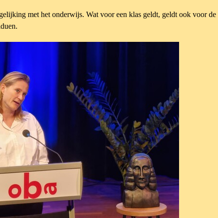
elijking met het onderwijs. Wat voor een klas geldt, geldt ook voor de 
iduen.