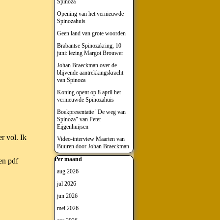
Spinoza
Opening van het vernieuwde
Spinozahuis
Geen land van grote woorden
Brabantse Spinozakring, 10
juni: lezing Margot Brouwer
Johan Braeckman over de
blijvende aantrekkingskracht
van Spinoza
Koning opent op 8 april het
vernieuwde Spinozahuis
Boekpresentatie "De weg van
Spinoza" van Peter
Eijgenhuijsen
r vol. Ik
Video-interview Maarten van
Buuren door Johan Braeckman
Blok overslaan Per maand
Per maand
en pdf
aug 2026
jul 2026
jun 2026
mei 2026