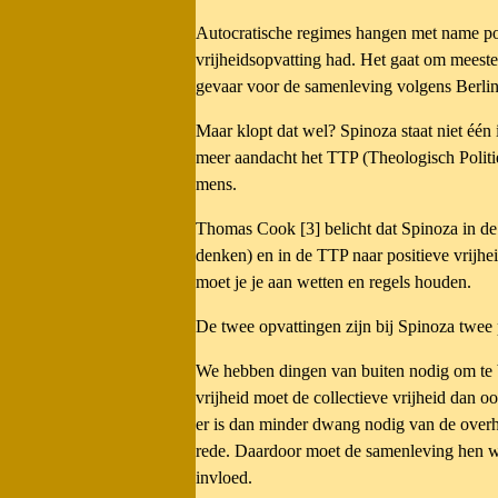
Autocratische regimes hangen met name posi
vrijheidsopvatting had. Het gaat om meester
gevaar voor de samenleving volgens Berlin
Maar klopt dat wel? Spinoza staat niet één
meer aandacht het TTP (Theologisch Politie
mens.
Thomas Cook [3] belicht dat Spinoza in de 
denken) en in de TTP naar positieve vrijhei
moet je je aan wetten en regels houden.
De twee opvattingen zijn bij Spinoza twee
We hebben dingen van buiten nodig om te bl
vrijheid moet de collectieve vrijheid dan o
er is dan minder dwang nodig van de over
rede. Daardoor moet de samenleving hen we
invloed.