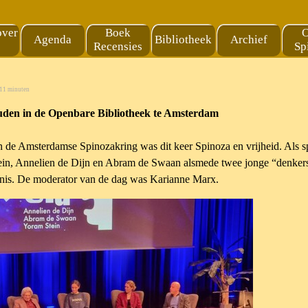
Menu overslaan
over
Boek
O
Agenda
Bibliotheek
Archief
▼
Recensies
Sp
11 minuten
uden in de Openbare Bibliotheek te Amsterdam
n de Amsterdamse Spinozakring was dit keer Spinoza en vrijheid. Als s
in, Annelien de Dijn en Abram de Swaan alsmede twee jonge “denker
nnis. De moderator van de dag was Karianne Marx.