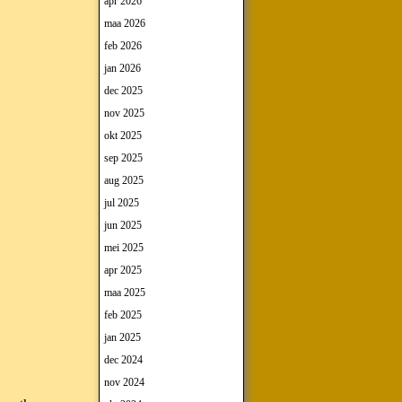
apr 2026
maa 2026
feb 2026
jan 2026
dec 2025
nov 2025
okt 2025
sep 2025
aug 2025
jul 2025
jun 2025
mei 2025
apr 2025
maa 2025
feb 2025
jan 2025
dec 2024
nov 2024