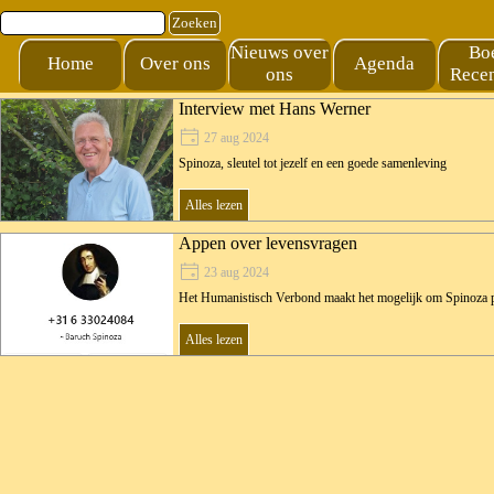
Ga naar de inhoud
Zoeken
Nieuws over
Bo
Home
Over ons
Agenda
ons
Recen
Interview met Hans Werner
27 aug 2024
Spinoza, sleutel tot jezelf en een goede samenleving
Alles lezen
Appen over levensvragen
23 aug 2024
Het Humanistisch Verbond maakt het mogelijk om Spinoza 
Alles lezen