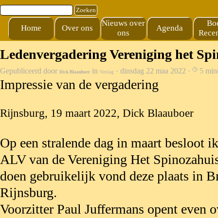
Ga naar de inhoud
Zoeken
Nieuws over
Bo
Home
Over ons
Agenda
ons
Recen
Ledenvergadering Vereniging het Sp
Gepubliceerd door
in
· dinsdag 22 maa 2022 ·
5 min
Dick Blaauboer
Verslag
Impressie van de vergadering
Rijnsburg, 19 maart 2022, Dick Blaauboer
Op een stralende dag in maart besloot ik
ALV van de Vereniging Het Spinozahuis
doen gebruikelijk vond deze plaats in B
Rijnsburg.
Voorzitter Paul Juffermans opent even ov