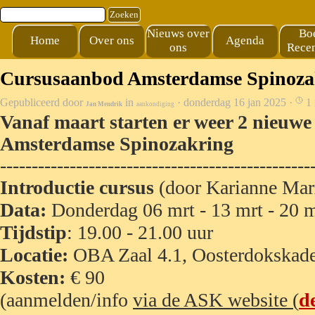
Ga naar de inhoud
Zoeken
Nieuws over
Bo
Home
Over ons
Agenda
ons
Recen
Cursusaanbod Amsterdamse Spinozak
Gepubliceerd door
in
· donderdag 16 jan 2025 ·
1 
Jan Mendrik
aankondiging
Vanaf maart starten er weer 2 nieuwe
Amsterdamse Spinozakring
-------------
-----------------
-------------------
Introductie cursus
(door Karianne Mar
Data:
Donderdag 06 mrt - 13 mrt - 20 mr
Tijdstip
: 19.00 - 21.00 uur
Locatie:
OBA Zaal 4.1, Oosterdokskad
Kosten:
€ 90
(aanmelden/info
via de ASK website (
d