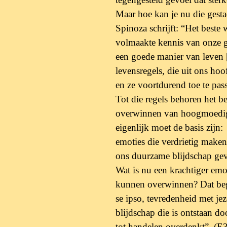
Maar hoe kan je nu die gesta
Spinoza schrijft: “Het best
volmaakte
kennis van onze 
een goede manier van
leven 
levensregels, die uit ons hoof
en ze voortdurend toe te p
Tot die regels behoren het b
overwinnen van
hoogmoedigh
eigenlijk moet de basis zijn:
emoties die verdrietig maken
ons duurzame
blijdschap ge
Wat is nu een krachtiger em
kunnen
overwinnen? Dat begi
se ipso, tevredenheid
met jez
blijdschap die is ontstaan d
tot handelen overdenkt”. (E3