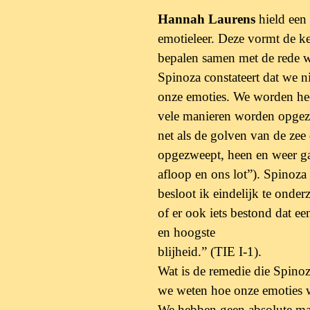
Hannah Laurens
hield een
emotieleer. Deze
vormt de k
bepalen samen met de rede 
Spinoza constateert dat we ni
onze emoties. We
worden hee
vele manieren worden opge
net als de golven van de zee
opgezweept, heen en weer g
afloop en ons lot”).
Spinoza 
besloot ik eindelijk te onde
of er ook iets bestond dat 
en hoogste
blijheid.” (TIE I-1).
Wat is de remedie die Spinoz
we weten hoe onze emoties 
We hebben geen absolute mac