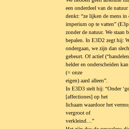
een onderdeel
van de natuur
denkt: “ze lijken de mens in
imperium op te vatten” (E3pr
zonder de natuur.
We staan b
bepalen. In E3D2 zegt hij: 
ondergaan, we zijn dan slecht
gebeurt. Of actief (“handelen”
helder en onderscheiden ka
(= onze
eigen) aard alleen”.
In E3D3 stelt hij: “Onder ‘ge
[affectiones] op het
lichaam waardoor het vermog
vergroot of
verkleind…”
Het zijn dus de gevoelens di