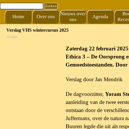
Ga naar de inhoud
Zoeken
Nieuws over
Bo
Home
Over ons
Agenda
ons
Recen
Verslag VHS wintercursus 2025
Verslagen
Zaterdag 22 februari 2025
Ethica 3 – De Oorsprong e
Gemoedstoestanden. Door
Verslag door Jan Mendrik
De dagvoorzitter,
Yoram St
aanleiding van
de twee eerst
ontstaan door de verschillen
Juffermans, over de natura n
Buuren legde die uit als resp