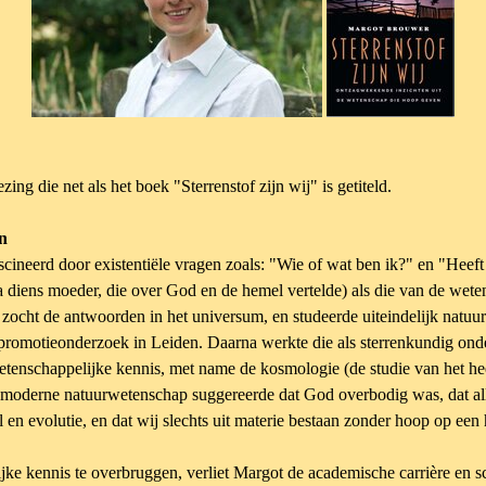
ng die net als het boek "Sterrenstof zijn wij" is getiteld.
en
scineerd door existentiële vragen zoals: "Wie of wat ben ik?" en "Heef
 diens moeder, die over God en de hemel vertelde) als die van de weten
zocht de antwoorden in het universum, en studeerde uiteindelijk natuu
promotieonderzoek in Leiden. Daarna werkte die als sterrenkundig onde
enschappelijke kennis, met name de kosmologie (de studie van het heel
 moderne natuurwetenschap suggereerde dat God overbodig was, dat al
l en evolutie, en dat wij slechts uit materie bestaan zonder hoop op ee
ke kennis te overbruggen, verliet Margot de academische carrière en sc