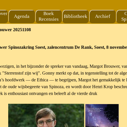
Menu overslaan
over
Boek
O
Agenda
Bibliotheek
Archief
▼
Recensies
Sp
rouwer 20251108
uwer Spinozakring Soest, zalencentrum De Rank, Soest, 8 novemb
ezigen, in het bijzonder de spreker van vandaag, Margot Brouwer, va
 "Sterrenstof zijn wij". Gonny merkt op dat, in tegenstelling tot de a
za’s hoofdwerk — de Ethica — te begrijpen, Margot het gemakkelijk te
 de oude wijsbegeerte van Spinoza, en wordt door Henri Krop beschre
 is enthousiast ontvangen en beleeft al de vierde druk