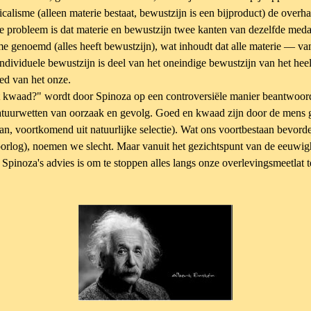
alisme (alleen materie bestaat, bewustzijn is een bijproduct) de overh
e probleem is dat materie en bewustzijn twee kanten van dezelfde medail
e genoemd (alles heeft bewustzijn), wat inhoudt dat alle materie — va
dividuele bewustzijn is deel van het oneindige bewustzijn van het heel
eed van het onze.
kwaad?" wordt door Spinoza op een controversiële manier beantwoord: 
atuurwetten van oorzaak en
gevolg. Goed en kwaad zijn door de mens
aan,
voortkomend uit natuurlijke selectie). Wat ons voortbestaan bevor
 oorlog), noemen we slecht. Maar vanuit het gezichtspunt van de
eeuwigh
 Spinoza's advies
is om te stoppen alles langs onze overlevingsmeetlat te