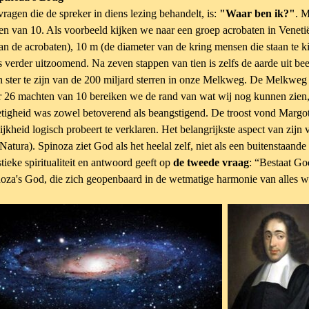
vragen die de spreker in diens lezing behandelt, is:
"Waar ben
ik?"
. M
n van 10. Als voorbeeld kijken we naar een groep acrobaten in Veneti
an de acrobaten), 10 m (de diameter van de kring mensen die staan te ki
 verder uitzoomend. Na zeven stappen van tien is zelfs de aarde uit bee
én ster te zijn van de 200 miljard sterren in onze Melkweg. De Melkweg 
er 26 machten van 10 bereiken we de rand van wat wij nog kunnen zien, 
ietigheid was zowel betoverend als beangstigend.
De troost vond Margot
ijkheid logisch probeert te verklaren. Het belangrijkste aspect van zijn
Natura). Spinoza ziet God als het heelal zelf, niet als een buitenstaand
tieke spiritualiteit en antwoord geeft op
de tweede vraag
: “Bestaat G
inoza's God,
die zich geopenbaard in de wetmatige harmonie van alles wa