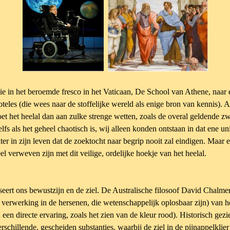
o (die in het beroemde fresco in het Vaticaan, De School van Athene, naa
teles (die wees naar de stoffelijke wereld als enige bron van kennis). A
oet het heelal dan aan zulke strenge wetten, zoals de overal geldende 
lfs als het geheel chaotisch is, wij alleen konden ontstaan in dat ene un
er in zijn leven dat de zoektocht naar begrip nooit zal eindigen. Maar e
l verweven zijn met dit veilige, ordelijke hoekje van het heelal.
eert ons bewustzijn en de ziel. De Australische filosoof David Chalm
 verwerking in de hersenen, die wetenschappelijk oplosbaar zijn) van 
een directe ervaring, zoals het zien van de kleur rood). Historisch gez
erschillende, gescheiden substanties, waarbij de ziel in de pijnappelklie