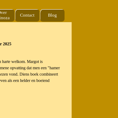
ver
Contact
Blog
▼
inoza
er 2025
n harte welkom. Margot is
lgemene opvatting dat men een "hamer
 lezen vond. Diens boek combineert
ven als een helder en boeiend