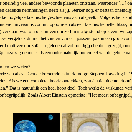
 er oneindig veel andere bewoonde planeten ontstaan, waaronder […] on
 en dezelfde herinneringen heeft als jij. Sterker nog, er bestaan oneindig
ke mogelijke kosmische geschiedenis zich afspeelt." Volgens het stan
j andere universums continu opborrelen als een kosmische bellenblaas, 
verklaart waarom ons universum zo fijn is afgestemd op leven: wij zij
 Rees vergeleek dit met het vinden van een passend pak in een grote co
eerd multiversum 350 jaar geleden al volmondig ja hebben gezegd, omd
Spinoza zag de mens als een onlosmakelijk onderdeel van de gehele nat
nnen we weten?".
orie van alles. Toen de beroemde natuurkundige Stephen Hawking in 198
nde: "Als we een complete theorie ontdekken, zou dat de ultieme triomf
en." Dat is natuurlijk een heel hoog doel. Toch werkt de wiskunde v
nbegrijpelijk. Zoals Albert Einstein opmerkte: "Het meest onbegrijpeli