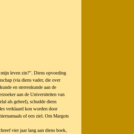
t mijn leven zin?". Diens opvoeding
schap (via diens vader, die over
rkunde en sterrenkunde aan de
rzoeker aan de Universiteiten van
al als geheel), schudde diens
les verklaard kon worden door
n hiernamaals of een ziel. Om Margots
hreef vier jaar lang aan diens boek,