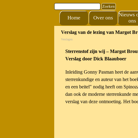
Ga naar de inhoud
Zoeken
Nieuws 
Home
Over ons
ons
Verslag van de lezing van Margot B
Verslagen
Sterrenstof zijn wij – Margot Bro
Verslag door Dick Blaauboer
Inleiding Gonny Pasman heet de aanw
sterrenkundige en auteur van het boek
en een beitel" nodig heeft om Spino
dan ook de moderne sterrenkunde met
verslag van deze ontmoeting. Het boek