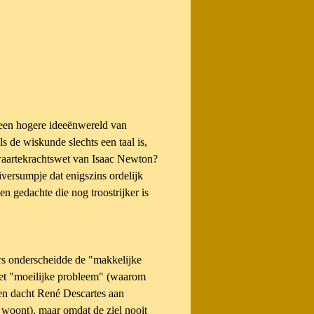
r een hogere ideeënwereld van
ls de wiskunde slechts een taal is,
zwaartekrachtswet van Isaac Newton?
iversumpje dat enigszins ordelijk
en gedachte die nog troostrijker is
ers onderscheidde de "makkelijke
het "moeilijke probleem" (waarom
ien dacht René Descartes aan
r woont), maar omdat de ziel nooit