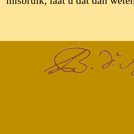
misbruik, laat u dat dan wete
Terug naar de inhoud