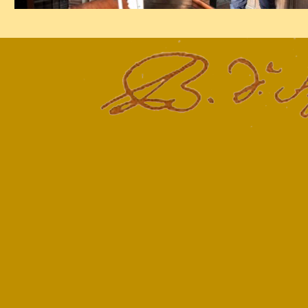
Terug naar de inhoud