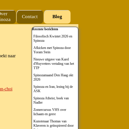
ver
Contact
Blog
▼
inoza
Blok overslaan Recente berichten
Recente berichten
Filosofisch Kwintet 2026 en
Spinoza
Afkicken met Spinoza door
Yoram Stein
oekt naar
Nieuwe uitgave van Karel
d'Huyvetters vertaling van het
TTP
Spinozamaand Den Haag okt
2026
Spinoza en Iran, lezing bij de
un-choi
ASK
Spinoza Atheist, boek van
Nadler
Zomercursus VHS over
lichaam en geest
Kunstenaar Thomas van
Klaveren is geïnspireerd door