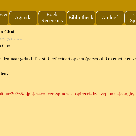
Menu overslaan
over
Boek
O
Agenda
Bibliotheek
Archief
▼
Recensies
Sp
un Choi
2025 ·
1 minuten
n Choi.
talen naar geluid. Elk stuk reflecteert op een (persoonlijke) emotie en z
ten.
tuur/20765/pjpj-jazzconcert-spinoza-inspireert-de-jazzpianist-jeonghy