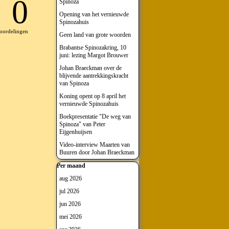
0
Spinoza
Opening van het vernieuwde
Spinozahuis
oordelingen
Geen land van grote woorden
Brabantse Spinozakring, 10
juni: lezing Margot Brouwer
Johan Braeckman over de
blijvende aantrekkingskracht
van Spinoza
Koning opent op 8 april het
vernieuwde Spinozahuis
Boekpresentatie "De weg van
Spinoza" van Peter
Eijgenhuijsen
Video-interview Maarten van
Buuren door Johan Braeckman
Blok overslaan Per maand
Per maand
aug 2026
jul 2026
jun 2026
mei 2026