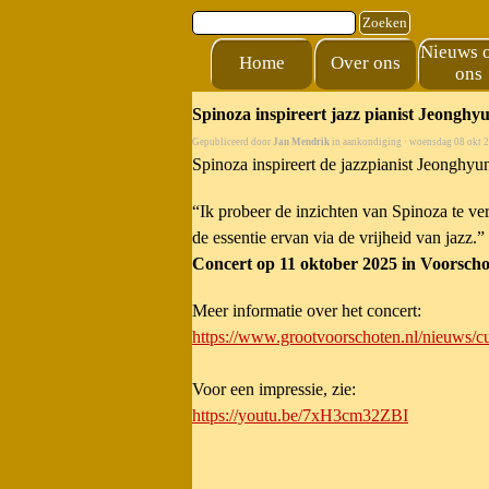
Ga naar de inhoud
Zoeken
Nieuws 
Home
Over ons
ons
Spinoza inspireert jazz pianist Jeonghy
Gepubliceerd door
Jan Mendrik
in
aankondiging
· woensdag 08 okt 
Spinoza inspireert de jazzpianist Jeonghyu
“Ik probeer de inzichten van Spinoza te ver
de essentie ervan via de vrijheid van jazz.”
Concert op 11 oktober 2025 in Voorscho
Meer informatie over het concert:
https://www.grootvoorschoten.nl/nieuws/cul
Voor een impressie, zie:
https://youtu.be/7xH3cm32ZBI