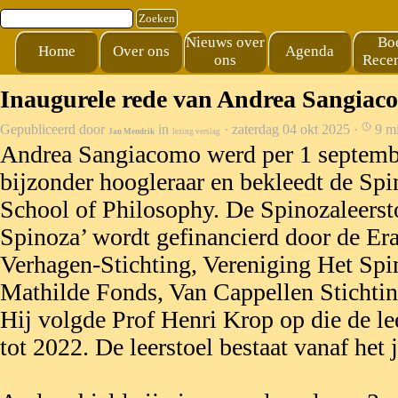
Ga naar de inhoud
Zoeken
Nieuws over
Bo
Home
Over ons
Agenda
ons
Recen
Inaugurele rede van Andrea Sangiac
Gepubliceerd door
in
· zaterdag 04 okt 2025 ·
9 mi
Jan Mendrik
lezing verslag
Andrea Sangiacomo werd per 1 septemb
bijzonder hoogleraar en bekleedt de Spi
School of Philosophy. De Spinozaleersto
Spinoza’ wordt gefinancierd door de Er
Verhagen-Stichting, Vereniging Het Spin
Mathilde Fonds, Van Cappellen Stichtin
Hij volgde Prof Henri Krop op die de l
tot 2022. De leerstoel bestaat vanaf het 